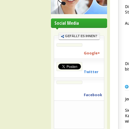
Di
St
Social Media
Au
GEFÄLLT ES IHNEN?
Google+
Di
bi
Twitter
Facebook
Je
Si
Ka
wi