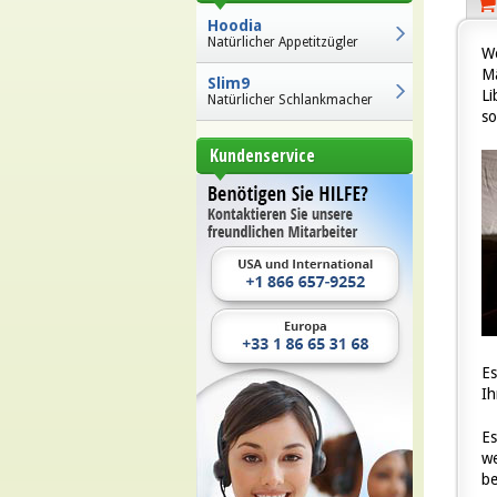
Hoodia
Natürlicher Appetitzügler
We
Mä
Slim9
Li
Natürlicher Schlankmacher
so
Kundenservice
Es
Ih
Es
we
be