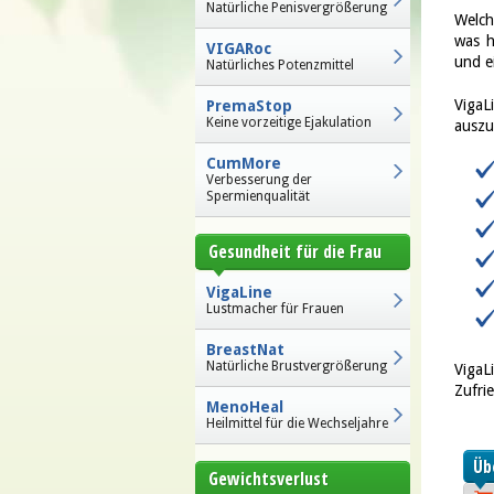
Natürliche Penisvergrößerung
Welch
was h
VIGARoc
und e
Natürliches Potenzmittel
VigaL
PremaStop
Keine vorzeitige Ejakulation
auszu
CumMore
Verbesserung der
Spermienqualität
Gesundheit für die Frau
VigaLine
Lustmacher für Frauen
BreastNat
Natürliche Brustvergrößerung
VigaL
Zufri
MenoHeal
Heilmittel für die Wechseljahre
Üb
Gewichtsverlust