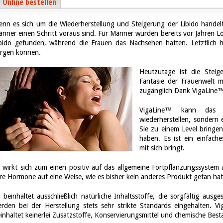
Online bestellen
nn es sich um die Wiederherstellung und Steigerung der Libido handelt
nner einen Schritt voraus sind. Für Männer wurden bereits vor Jahren
bido gefunden, während die Frauen das Nachsehen hatten. Letztlich h
rgen können.
Heutzutage ist die Steig
Fantasie der Frauenwelt m
zugänglich Dank VigaLine
VigaLine™ kann das s
wiederherstellen, sondern 
Sie zu einem Level bringen
haben. Es ist ein einfache
mit sich bringt.
 wirkt sich zum einen positiv auf das allgemeine Fortpflanzungssyste
re Hormone auf eine Weise, wie es bisher kein anderes Produkt getan hat
 beinhaltet ausschließlich natürliche Inhaltsstoffe, die sorgfältig aus
rden bei der Herstellung stets sehr strikte Standards eingehalten. V
inhaltet keinerlei Zusatzstoffe, Konservierungsmittel und chemische Besta