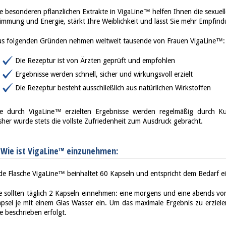
e besonderen pflanzlichen Extrakte in VigaLine™ helfen Ihnen die sexuel
immung und Energie, stärkt Ihre Weiblichkeit und lässt Sie mehr Empfi
s folgenden Gründen nehmen weltweit tausende von Frauen VigaLine™:
Die Rezeptur ist von Ärzten geprüft und empfohlen
Ergebnisse werden schnell, sicher und wirkungsvoll erzielt
Die Rezeptur besteht ausschließlich aus natürlichen Wirkstoffen
e durch VigaLine™ erzielten Ergebnisse werden regelmäßig durch Ku
sher wurde stets die vollste Zufriedenheit zum Ausdruck gebracht.
Wie ist VigaLine™ einzunehmen:
de Flasche VigaLine™ beinhaltet 60 Kapseln und entspricht dem Bedarf e
e sollten täglich 2 Kapseln einnehmen: eine morgens und eine abends v
psel je mit einem Glas Wasser ein. Um das maximale Ergebnis zu erzielen
e beschrieben erfolgt.