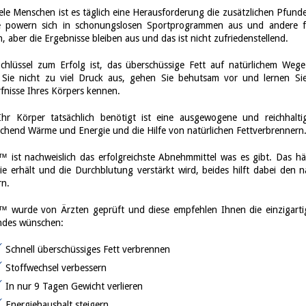
iele Menschen ist es täglich eine Herausforderung die zusätzlichen Pfund
e powern sich in schonungslosen Sportprogrammen aus und andere f
n, aber die Ergebnisse bleiben aus und das ist nicht zufriedenstellend.
chlüssel zum Erfolg ist, das überschüssige Fett auf natürlichem Weg
Sie nicht zu viel Druck aus, gehen Sie behutsam vor und lernen Si
fnisse Ihres Körpers kennen.
hr Körper tatsächlich benötigt ist eine ausgewogene und reichhalti
ichend Wärme und Energie und die Hilfe von natürlichen Fettverbrennern
™ ist nachweislich das erfolgreichste Abnehmmittel was es gibt. Das 
ie erhält und die Durchblutung verstärkt wird, beides hilft dabei den 
rn.
™ wurde von Ärzten geprüft und diese empfehlen Ihnen die einzigarti
ndes wünschen:
Schnell überschüssiges Fett verbrennen
Stoffwechsel verbessern
In nur 9 Tagen Gewicht verlieren
Energiehaushalt steigern