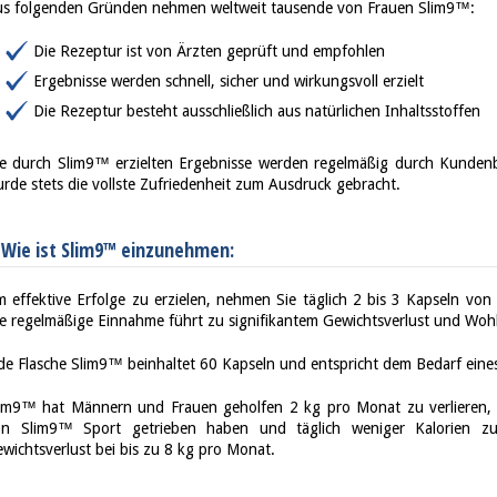
s folgenden Gründen nehmen weltweit tausende von Frauen Slim9™:
Die Rezeptur ist von Ärzten geprüft und empfohlen
Ergebnisse werden schnell, sicher und wirkungsvoll erzielt
Die Rezeptur besteht ausschließlich aus natürlichen Inhaltsstoffen
e durch Slim9™ erzielten Ergebnisse werden regelmäßig durch Kundenb
rde stets die vollste Zufriedenheit zum Ausdruck gebracht.
Wie ist Slim9™ einzunehmen:
 effektive Erfolge zu erzielen, nehmen Sie täglich 2 bis 3 Kapseln vo
e regelmäßige Einnahme führt zu signifikantem Gewichtsverlust und Woh
de Flasche Slim9™ beinhaltet 60 Kapseln und entspricht dem Bedarf eine
im9™ hat Männern und Frauen geholfen 2 kg pro Monat zu verlieren,
on Slim9™ Sport getrieben haben und täglich weniger Kalorien z
wichtsverlust bei bis zu 8 kg pro Monat.