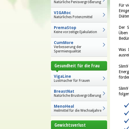
Natürliche Penisvergrößerung
Für v
Einig
VIGARoc
Diäte
Natürliches Potenzmittel
Der S
PremaStop
Keine vorzeitige Ejakulation
Üben 
Bedür
CumMore
Verbesserung der
Was I
Spermienqualität
ausre
Gesundheit für die Frau
Slim9
Energ
VigaLine
förde
Lustmacher für Frauen
Slim9
BreastNat
folge
Natürliche Brustvergrößerung
MenoHeal
Heilmittel für die Wechseljahre
Gewichtsverlust