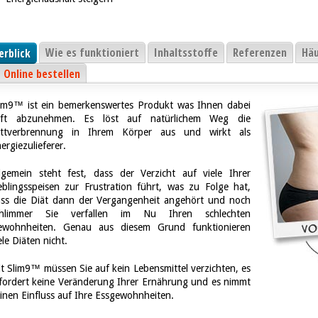
Wie es funktioniert
Inhaltsstoffe
Referenzen
Häu
erblick
Online bestellen
im9™ ist ein bemerkenswertes Produkt was Ihnen dabei
ilft abzunehmen. Es löst auf natürlichem Weg die
ettverbrennung in Ihrem Körper aus und wirkt als
ergiezulieferer.
lgemein steht fest, dass der Verzicht auf viele Ihrer
eblingsspeisen zur Frustration führt, was zu Folge hat,
ss die Diät dann der Vergangenheit angehört und noch
chlimmer Sie verfallen im Nu Ihren schlechten
ewohnheiten. Genau aus diesem Grund funktionieren
ele Diäten nicht.
t Slim9™ müssen Sie auf kein Lebensmittel verzichten, es
fordert keine Veränderung Ihrer Ernährung und es nimmt
inen Einfluss auf Ihre Essgewohnheiten.