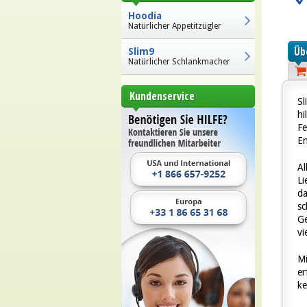
Hoodia
Natürlicher Appetitzügler
Üb
Slim9
Natürlicher Schlankmacher
Kundenservice
Sl
h
F
En
Al
Li
da
s
G
vi
Mi
er
ke