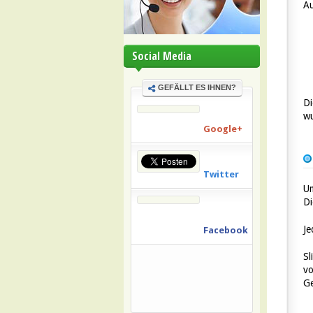
Au
Social Media
GEFÄLLT ES IHNEN?
Di
wu
Google+
Twitter
Um
Di
Je
Facebook
Sl
v
Ge