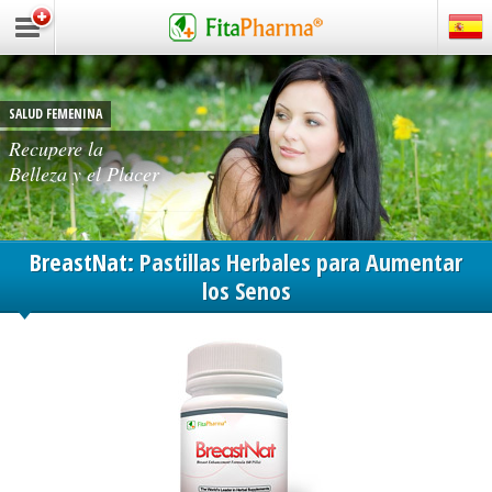
SALUD FEMENINA
Recupere la
Belleza y el Placer
BreastNat:
Pastillas Herbales para Aumentar
los Senos